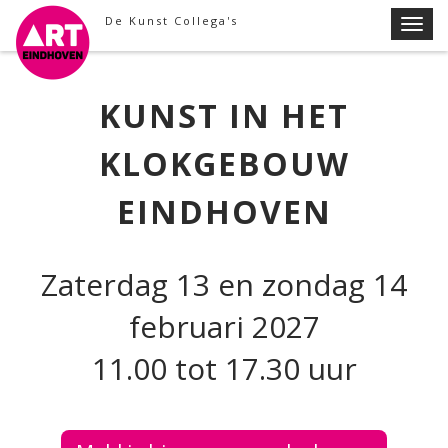
Skip
De Kunst Collega's
T
to
o
content
g
g
KUNST IN HET
l
e
KLOKGEBOUW
n
a
EINDHOVEN
v
i
g
Zaterdag 13 en zondag 14
a
februari 2027
t
i
11.00 tot 17.30 uur
o
n