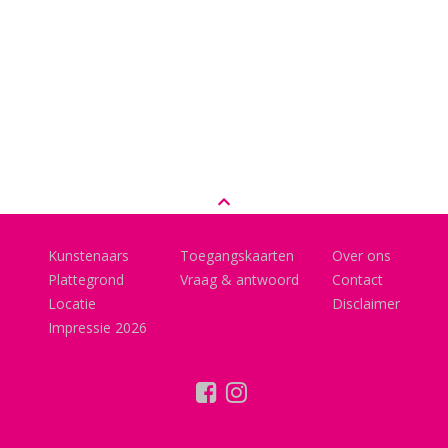
Kunstenaars
Toegangskaarten
Over ons
Plattegrond
Vraag & antwoord
Contact
Locatie
Disclaimer
Impressie 2026
facebook
instagram