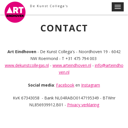
Skip
De Kunst Collega's
T
to
o
content
g
CONTACT
g
l
e
n
Art Eindhoven
- De Kunst Collega's - Noordhoven 19 - 6042
a
NW Roermond - T +31 475 794 003
v
www.dekunstcollegas.nl
-
www.arteindhoven.nl
-
info@arteindho
i
ven.nl
g
a
Social media
:
Facebook
en
Instagram
t
i
KvK 67343058 - Bank NL04RABO0147195349 - BTWnr
o
NL856939912.B01 -
Privacy verklaring
n