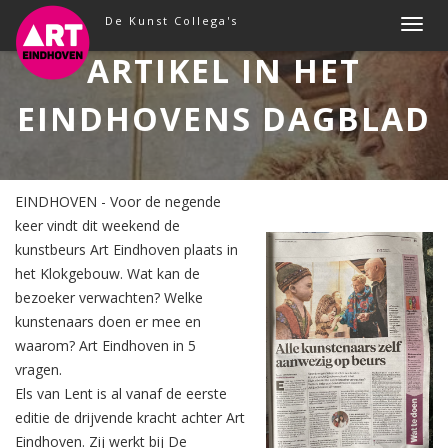
Skip
De Kunst Collega's
T
to
o
ARTIKEL IN HET
content
g
g
EINDHOVENS DAGBLAD
l
e
n
a
EINDHOVEN - Voor de negende
v
keer vindt dit weekend de
i
kunstbeurs Art Eindhoven plaats in
g
het Klokgebouw. Wat kan de
a
bezoeker verwachten? Welke
t
kunstenaars doen er mee en
i
waarom? Art Eindhoven in 5
o
vragen.
n
Els van Lent is al vanaf de eerste
editie de drijvende kracht achter Art
Eindhoven. Zij werkt bij De