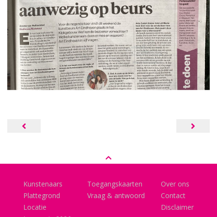
Bericht
navigatie
Kunstenaars
Toegangskaarten
Over ons
Plattegrond
Vraag & antwoord
Contact
Locatie
Disclaimer