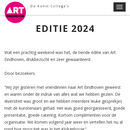
Skip
De Kunst Collega's
T
to
o
content
g
EDITIE 2024
g
l
e
n
Wat een prachtig weekend was het, de tiende editie van Art
a
Eindhoven, drukbezocht en zeer gewaardeerd.
v
i
Door bezoekers:
g
a
“Wij zijn gisteren met vriendinnen naar Art Eindhoven geweest
t
en waren onder de indruk van alles wat we hebben gezien. De
i
diversiteit was groot en we hebben meerdere leuke gesprekjes
o
met de kunstenaars gehad. Het was goed georganiseerd, goede
n
presentatie, goede catering. Kortom complimenten voor de
organisatie. We komen volgend jaar weer en vertellen het nu al
rond hoe mooi het was in het Klokgebouw.”