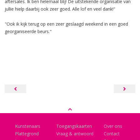
aftersales. Ik ben helemaal blij! De uitstekende organisatie van
jullie hielp daarbij ook zeer goed. Alle lof en veel dank!"
"Ook ik kijk terug op een zeer geslaagd weekend in een goed
georganiseerde beurs."
Bericht
navigatie
Kunstenaars
Toegangskaarten
Over ons
Plattegrond
Vraag & antwoord
Contact