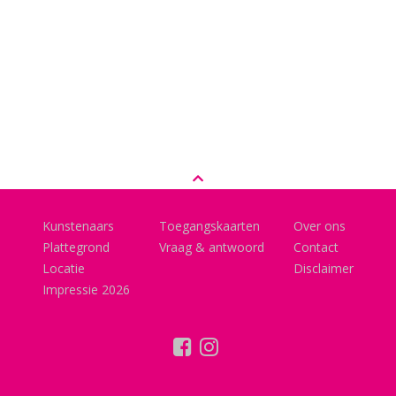
Kunstenaars
Toegangskaarten
Over ons
Plattegrond
Vraag & antwoord
Contact
Locatie
Disclaimer
Impressie 2026
facebook
instagram