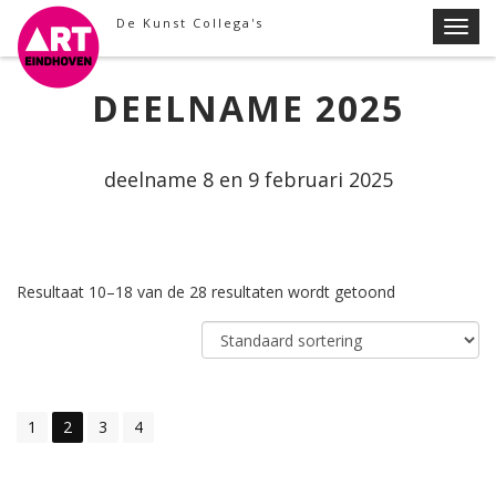
Skip
De Kunst Collega's
T
to
o
content
g
DEELNAME 2025
g
l
e
deelname 8 en 9 februari 2025
n
a
v
i
Resultaat 10–18 van de 28 resultaten wordt getoond
g
a
t
i
o
1
2
3
4
n