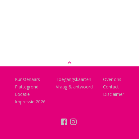
Kunstenaars
Toegangskaarten
Over ons
Plattegrond
Vraag & antwoord
Contact
Locatie
Disclaimer
Impressie 2026
facebook
instagram