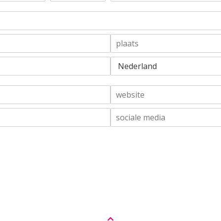
T
A
u
c
s
h
s
t
e
e
n
r
v
n
s
o
a
t
e
a
a
g
m
l
d
s
a
W
e
n
e
l
d
b
S
s
o
i
c
t
i
e
a
*
l
e
m
e
d
i
a